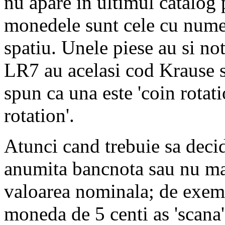
nu apare in ultimul catalog 
monedele sunt cele cu nume
spatiu. Unele piese au si n
LR7 au acelasi cod Krause s
spun ca una este 'coin rotati
rotation'.
Atunci cand trebuie sa decid
anumita bancnota sau nu ma
valoarea nominala; de exemp
moneda de 5 centi as 'scana