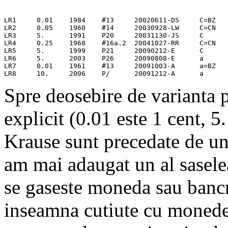
LR1	0.01	1984	#13	20020611-DS	C=BZ

LR2	0.05	1960	#14	20030928-LW	C=CN

LR3	5.	1991	P20	20031130-JS	C

LR4	0.25	1968	#16a.2	20041027-RR	C=CN

LR5	5.	1999	P21	20090212-E	C

LR6	5.	2003	P26	20090808-E	a

LR7	0.01	1961	#13	20091003-A	a=BZ

Spre deosebire de varianta pe
explicit (0.01 este 1 cent, 5
Krause sunt precedate de un
am mai adaugat un al sasele
se gaseste moneda sau banc
inseamna cutiute cu monede