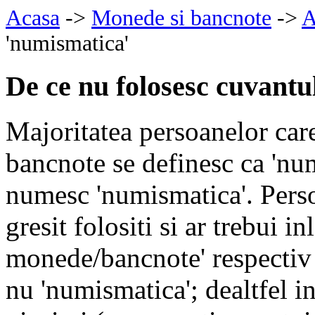
Acasa
->
Monede si bancnote
->
A
'numismatica'
De ce nu folosesc cuvantu
Majoritatea persoanelor car
bancnote se definesc ca 'num
numesc 'numismatica'. Perso
gresit folositi si ar trebui i
monede/bancnote' respectiv p
nu 'numismatica'; dealtfel i