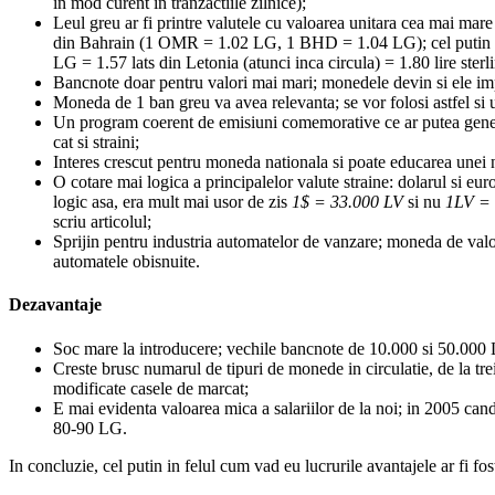
in mod curent in tranzactiile zilnice);
Leul greu ar fi printre valutele cu valoarea unitara cea mai mar
din Bahrain (1 OMR = 1.02 LG, 1 BHD = 1.04 LG); cel putin la n
LG = 1.57 lats din Letonia (atunci inca circula) = 1.80 lire sterl
Bancnote doar pentru valori mai mari; monedele devin si ele im
Moneda de 1 ban greu va avea relevanta; se vor folosi astfel si 
Un program coerent de emisiuni comemorative ce ar putea genera 
cat si straini;
Interes crescut pentru moneda nationala si poate educarea unei no
O cotare mai logica a principalelor valute straine: dolarul si eur
logic asa, era mult mai usor de zis
1$ = 33.000 LV
si nu
1LV = 
scriu articolul;
Sprijin pentru industria automatelor de vanzare; moneda de valo
automatele obisnuite.
Dezavantaje
Soc mare la introducere; vechile bancnote de 10.000 si 50.000 LV
Creste brusc numarul de tipuri de monede in circulatie, de la trei
modificate casele de marcat;
E mai evidenta valoarea mica a salariilor de la noi; in 2005 can
80-90 LG.
In concluzie, cel putin in felul cum vad eu lucrurile avantajele ar fi fo