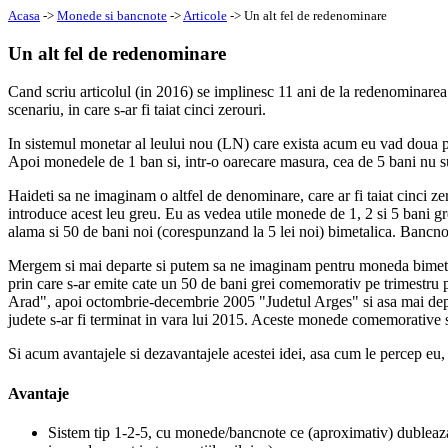
Acasa
->
Monede si bancnote
->
Articole
-> Un alt fel de redenominare
Un alt fel de redenominare
Cand scriu articolul (in 2016) se implinesc 11 ani de la redenominare
scenariu, in care s-ar fi taiat cinci zerouri.
In sistemul monetar al leului nou (LN) care exista acum eu vad doua pr
Apoi monedele de 1 ban si, intr-o oarecare masura, cea de 5 bani nu sun
Haideti sa ne imaginam o altfel de denominare, care ar fi taiat cinci ze
introduce acest leu greu. Eu as vedea utile monede de 1, 2 si 5 bani gr
alama si 50 de bani noi (corespunzand la 5 lei noi) bimetalica. Bancnote 
Mergem si mai departe si putem sa ne imaginam pentru moneda bimeta
prin care s-ar emite cate un 50 de bani grei comemorativ pe trimestru pe
Arad", apoi octombrie-decembrie 2005 "Judetul Arges" si asa mai depar
judete s-ar fi terminat in vara lui 2015. Aceste monede comemorative s-
Si acum avantajele si dezavantajele acestei idei, asa cum le percep eu, 
Avantaje
Sistem tip 1-2-5, cu monede/bancnote ce (aproximativ) dubleaza 