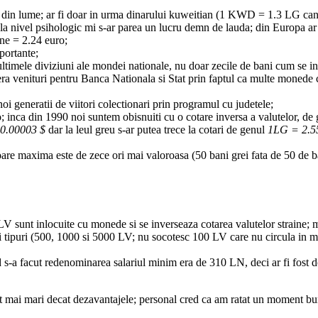
e din lume; ar fi doar in urma dinarului kuweitian (1 KWD = 1.3 LG cand 
ivel psihologic mi s-ar parea un lucru demn de lauda; din Europa ar fi 
ine = 2.24 euro;
portante;
ultimele diviziuni ale mondei nationale, nu doar zecile de bani cum se i
venituri pentru Banca Nationala si Stat prin faptul ca multe monede co
i generatii de viitori colectionari prin programul cu judetele;
o; inca din 1990 noi suntem obisnuiti cu o cotare inversa a valutelor, de 
0.00003 $
dar la leul greu s-ar putea trece la cotari de genul
1LG = 2.5
are maxima este de zece ori mai valoroasa (50 bani grei fata de 50 de b
 sunt inlocuite cu monede si se inverseaza cotarea valutelor straine; m
 tipuri (500, 1000 si 5000 LV; nu socotesc 100 LV care nu circula in mod 
d s-a facut redenominarea salariul minim era de 310 LN, deci ar fi fost
st mai mari decat dezavantajele; personal cred ca am ratat un moment bun a