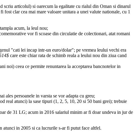
scriu articolul) si oarecum la egalitate cu rialul din Oman si dinarul
fost clar cea mai mare valoare unitara a unei valute nationale, cu 1
ntampla acum, la leul nou;
memorative vor fi scoase din circulatie de colectionari, atat romani
genul "cati lei incap intr-un euro/dolar"; pe vremea leului vechi era
514$
care este chiar rata de schimb reala a leului nou din ziua cand
ani noi) ceea ce permite renuntarea la acceptarea bancnotelor in
ai ales persoanele in varsta se vor adapta cu greu;
real atunci) la sase tipuri (1, 2, 5, 10, 20 si 50 bani grei); trebuie
 doar de 31 LG; acum in 2016 salariul minim ar fi doar undeva in jur de
tunci in 2005 si ca lucrurile s-ar fi putut face altfel.