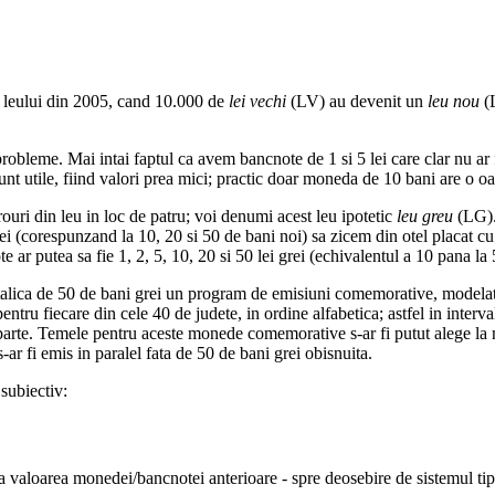
a leului din 2005, cand 10.000 de
lei vechi
(LV) au devenit un
leu nou
(L
obleme. Mai intai faptul ca avem bancnote de 1 si 5 lei care clar nu ar f
t utile, fiind valori prea mici; practic doar moneda de 10 bani are o oar
rouri din leu in loc de patru; voi denumi acest leu ipotetic
leu greu
(LG).
ei (corespunzand la 10, 20 si 50 de bani noi) sa zicem din otel placat cu 
ar putea sa fie 1, 2, 5, 10, 20 si 50 lei grei (echivalentul a 10 pana la 
lica de 50 de bani grei un program de emisiuni comemorative, modelat
ntru fiecare din cele 40 de judete, in ordine alfabetica; astfel in inter
te. Temele pentru aceste monede comemorative s-ar fi putut alege la niv
ar fi emis in paralel fata de 50 de bani grei obisnuita.
subiectiv:
valoarea monedei/bancnotei anterioare - spre deosebire de sistemul tip