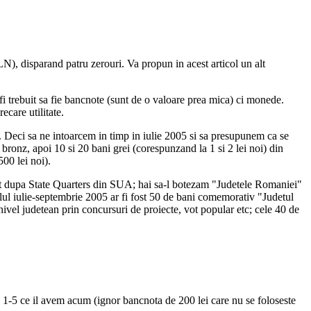
N), disparand patru zerouri. Va propun in acest articol un alt
i trebuit sa fie bancnote (sunt de o valoare prea mica) ci monede.
ecare utilitate.
 Deci sa ne intoarcem in timp in iulie 2005 si sa presupunem ca se
bronz, apoi 10 si 20 bani grei (corespunzand la 1 si 2 lei noi) din
500 lei noi).
 dupa State Quarters din SUA; hai sa-l botezam "Judetele Romaniei"
valul iulie-septembrie 2005 ar fi fost 50 de bani comemorativ "Judetul
el judetean prin concursuri de proiecte, vot popular etc; cele 40 de
 1-5 ce il avem acum (ignor bancnota de 200 lei care nu se foloseste