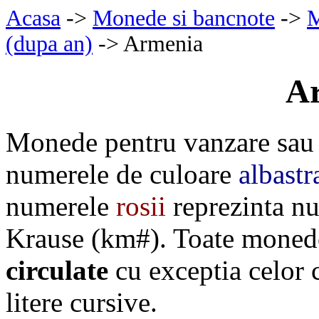
Acasa
->
Monede si bancnote
->
M
(dupa an)
-> Armenia
A
Monede pentru vanzare sau
numerele de culoare
albastr
numerele
rosii
reprezinta nu
Krause (km#). Toate monede
circulate
cu exceptia celor
litere cursive.