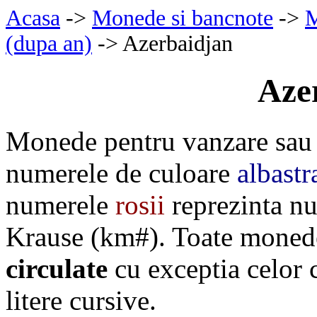
Acasa
->
Monede si bancnote
->
M
(dupa an)
-> Azerbaidjan
Aze
Monede pentru vanzare sau 
numerele de culoare
albastr
numerele
rosii
reprezinta nu
Krause (km#). Toate monede
circulate
cu exceptia celor
litere cursive.