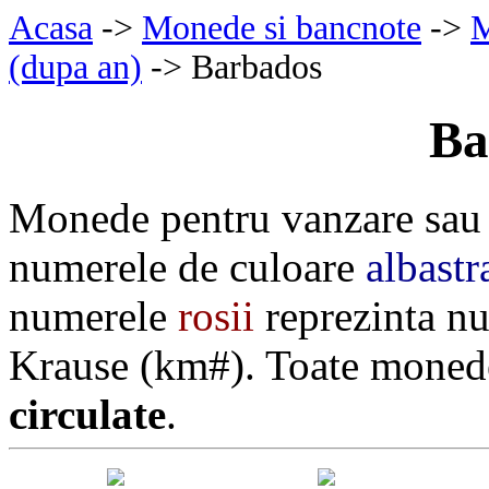
Acasa
->
Monede si bancnote
->
M
(dupa an)
-> Barbados
Ba
Monede pentru vanzare sau
numerele de culoare
albastr
numerele
rosii
reprezinta nu
Krause (km#). Toate monede
circulate
.