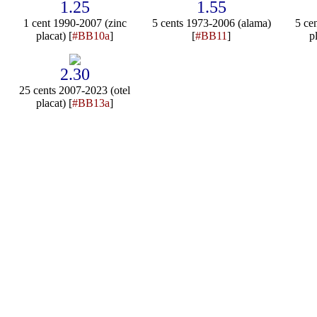
1.25
1.55
1 cent 1990-2007 (zinc
5 cents 1973-2006 (alama)
5 ce
placat) [
#BB10a
]
[
#BB11
]
p
2.30
25 cents 2007-2023 (otel
placat) [
#BB13a
]