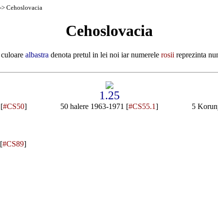
-> Cehoslovacia
Cehoslovacia
 culoare
albastra
denota pretul in lei noi iar numerele
rosii
reprezinta nu
1.25
[
#CS50
]
50 halere 1963-1971 [
#CS55.1
]
5 Korun
[
#CS89
]