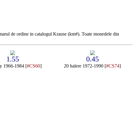
marul de ordine in catalogul Krause (km#). Toate monedele din
1.55
0.45
y 1966-1984 [
#CS60
]
20 halere 1972-1990 [
#CS74
]