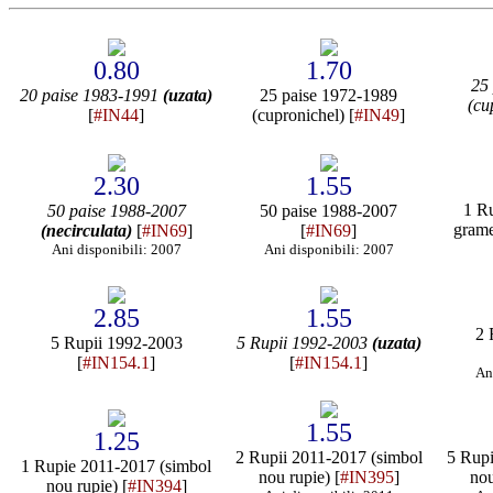
0.80
1.70
25
20 paise 1983-1991
(uzata)
25 paise 1972-1989
(cu
[
#IN44
]
(cupronichel) [
#IN49
]
2.30
1.55
1 R
50 paise 1988-2007
50 paise 1988-2007
grame
(necirculata)
[
#IN69
]
[
#IN69
]
Ani disponibili: 2007
Ani disponibili: 2007
2.85
1.55
2 
5 Rupii 1992-2003
5 Rupii 1992-2003
(uzata)
[
#IN154.1
]
[
#IN154.1
]
An
1.55
1.25
2 Rupii 2011-2017 (simbol
5 Rupi
1 Rupie 2011-2017 (simbol
nou rupie) [
#IN395
]
nou
nou rupie) [
#IN394
]