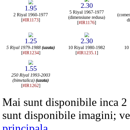
2.30
1.95
5 Riyal 1967-1977
2 Riyal 1960-1977
(comem
(dimensiune redusa)
[
#IR1173
]
d
[
#IR1176
]
1.25
2.30
5 Riyal 1979-1988
(uzata)
10 Riyal 1980-1982
10
[
#IR1234
]
[
#IR1235.1
]
1.55
250 Riyal 1993-2003
(bimetalica)
(uzata)
[
#IR1262
]
Mai sunt disponibile inca 2
sunt disponibile imagini; ve
principala
.