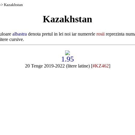
-> Kazakhstan
Kazakhstan
culoare
albastra
denota pretul in lei noi iar numerele
rosii
reprezinta numa
itere cursive.
1.95
20 Tenge 2019-2022 (litere latine) [
#KZ462
]