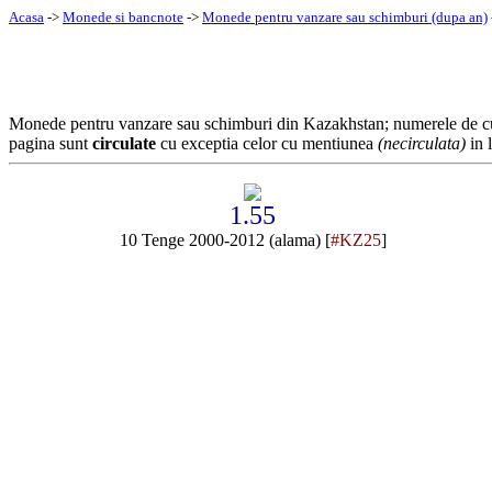
Acasa
->
Monede si bancnote
->
Monede pentru vanzare sau schimburi (dupa an)
Monede pentru vanzare sau schimburi din Kazakhstan; numerele de 
pagina sunt
circulate
cu exceptia celor cu mentiunea
(necirculata)
in l
1.55
10 Tenge 2000-2012 (alama) [
#KZ25
]