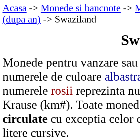
Acasa
->
Monede si bancnote
->
M
(dupa an)
-> Swaziland
Sw
Monede pentru vanzare sau 
numerele de culoare
albastr
numerele
rosii
reprezinta nu
Krause (km#). Toate monede
circulate
cu exceptia celor
litere cursive.