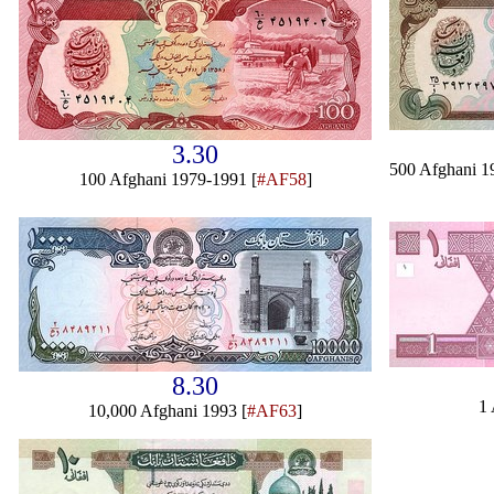
3.30
500 Afghani 1
100 Afghani 1979-1991 [
#AF58
]
8.30
1 
10,000 Afghani 1993 [
#AF63
]