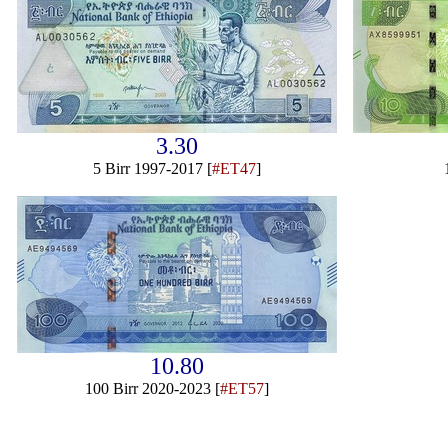
3.30
5 Birr 1997-2017 [
#ET47
]
10.80
100 Birr 2020-2023 [
#ET57
]