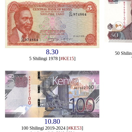
8.30
50 Shili
5 Shilingi 1978 [
#KE15
]
10.80
100 Shilingi 2019-2024 [
#KE53
]