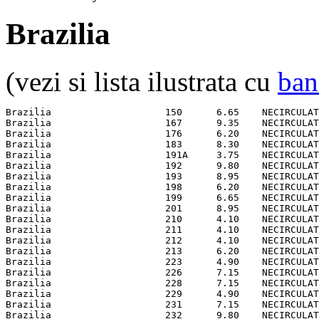
Brazilia
(vezi si lista ilustrata cu
ban
Brazilia                    150      6.65    NECIRCULAT
Brazilia                    167      9.35    NECIRCULAT
Brazilia                    176      6.20    NECIRCULAT
Brazilia                    183      8.30    NECIRCULAT
Brazilia                    191A     3.75    NECIRCULAT
Brazilia                    192      9.80    NECIRCULAT
Brazilia                    193      8.95    NECIRCULAT
Brazilia                    198      6.20    NECIRCULAT
Brazilia                    199      6.65    NECIRCULAT
Brazilia                    201      8.95    NECIRCULAT
Brazilia                    210      4.10    NECIRCULAT
Brazilia                    211      4.10    NECIRCULAT
Brazilia                    212      4.10    NECIRCULAT
Brazilia                    213      6.20    NECIRCULAT
Brazilia                    223      4.90    NECIRCULAT
Brazilia                    226      7.15    NECIRCULAT
Brazilia                    228      7.15    NECIRCULAT
Brazilia                    229      4.90    NECIRCULAT
Brazilia                    231      7.15    NECIRCULAT
Brazilia                    232      9.80    NECIRCULAT