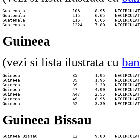
Guatemala                   106      8.95    NECIRCULAT
Guatemala                   115      6.65    NECIRCULAT
Guatemala                   115      6.65    NECIRCULAT
Guatemala                   122A     7.80    NECIRCULAT
Guineea
(vezi si lista ilustrata cu
ban
Guineea                     35       1.95    NECIRCULAT
Guineea                     35       1.95    NECIRCULAT
Guineea                     39       3.30    NECIRCULAT
Guineea                     47       4.90    NECIRCULAT
Guineea                     A47      2.55    NECIRCULAT
Guineea                     49       8.95    NECIRCULAT
Guineea                     52       3.30    NECIRCULAT
Guineea Bissau
Guineea Bissau              12       9.80    NECIRCULAT