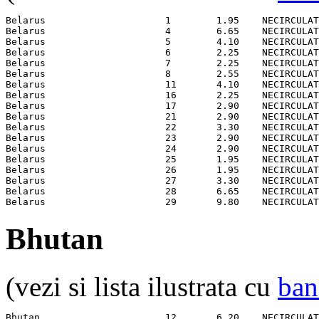
Belarus                     1        1.95    NECIRCULAT
Belarus                     4        6.65    NECIRCULAT
Belarus                     5        4.10    NECIRCULAT
Belarus                     6        2.25    NECIRCULAT
Belarus                     7        2.25    NECIRCULAT
Belarus                     8        2.55    NECIRCULAT
Belarus                     11       4.10    NECIRCULAT
Belarus                     16       2.25    NECIRCULAT
Belarus                     17       2.90    NECIRCULAT
Belarus                     21       2.90    NECIRCULAT
Belarus                     22       3.30    NECIRCULAT
Belarus                     23       2.90    NECIRCULAT
Belarus                     24       2.90    NECIRCULAT
Belarus                     25       1.95    NECIRCULAT
Belarus                     26       1.95    NECIRCULAT
Belarus                     27       3.30    NECIRCULAT
Belarus                     28       6.65    NECIRCULAT
Belarus                     29       9.80    NECIRCULAT
Bhutan
(vezi si lista ilustrata cu
ban
Bhutan                      12       6.20    NECIRCULAT