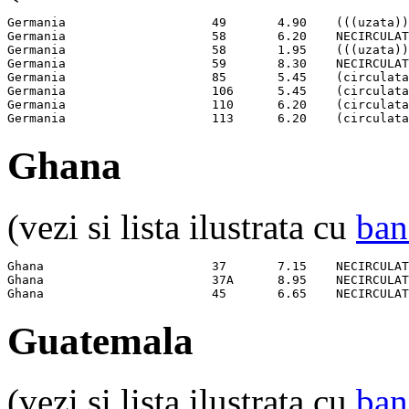
Germania                    49       4.90    (((uzata))
Germania                    58       6.20    NECIRCULAT
Germania                    58       1.95    (((uzata))
Germania                    59       8.30    NECIRCULAT
Germania                    85       5.45    (circulata
Germania                    106      5.45    (circulata
Germania                    110      6.20    (circulata
Germania                    113      6.20    (circulata
Ghana
(vezi si lista ilustrata cu
ban
Ghana                       37       7.15    NECIRCULAT
Ghana                       37A      8.95    NECIRCULAT
Ghana                       45       6.65    NECIRCULAT
Guatemala
(vezi si lista ilustrata cu
ban