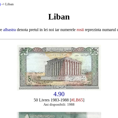
)
-> Liban
Liban
re
albastra
denota pretul in lei noi iar numerele
rosii
reprezinta numarul d
4.90
50 Livres 1983-1988 [
#LB65
]
Ani disponibili: 1988