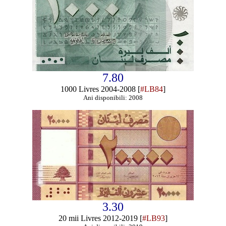
7.80
1000 Livres 2004-2008 [
#LB84
]
Ani disponibili: 2008
3.30
20 mii Livres 2012-2019 [
#LB93
]