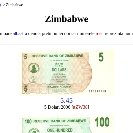
)
-> Zimbabwe
Zimbabwe
culoare
albastra
denota pretul in lei noi iar numerele
rosii
reprezinta numa
5.45
5 Dolari 2006 [
#ZW38
]