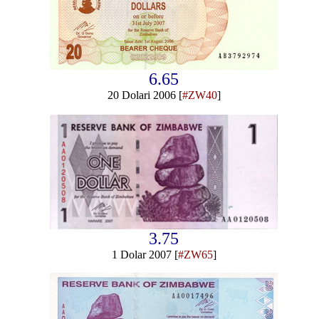
6.65
20 Dolari 2006 [
#ZW40
]
3.75
1 Dolar 2007 [
#ZW65
]