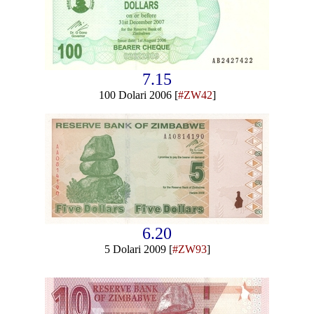
7.15
100 Dolari 2006 [
#ZW42
]
6.20
5 Dolari 2009 [
#ZW93
]