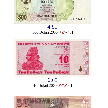
4.55
500 Dolari 2006 [
#ZW43
]
6.65
10 Dolari 2009 [
#ZW94
]