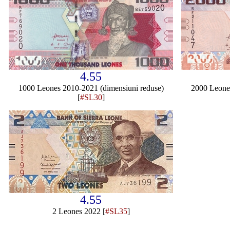
4.55
1000 Leones 2010-2021 (dimensiuni reduse)
2000 Leones
[
#SL30
]
4.55
2 Leones 2022 [
#SL35
]