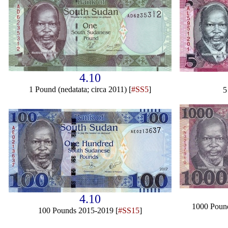
4.10
1 Pound (nedatata; circa 2011) [
#SS5
]
5
4.10
1000 Pound
100 Pounds 2015-2019 [
#SS15
]