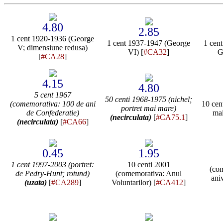
4.80
2.85
1 cent 1920-1936 (George
1 cent 1937-1947 (George
1 cent
V; dimensiune redusa)
VI) [
#CA32
]
Gi
[
#CA28
]
4.15
4.80
5 cent 1967
50 centi 1968-1975 (nichel;
(comemorativa: 100 de ani
10 cen
portret mai mare)
de Confederatie)
mai
(necirculata)
[
#CA75.1
]
(necirculata)
[
#CA66
]
0.45
1.95
1 cent 1997-2003 (portret:
10 centi 2001
(com
de Pedry-Hunt; rotund)
(comemorativa: Anul
ani
(uzata)
[
#CA289
]
Voluntarilor) [
#CA412
]