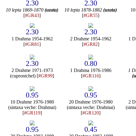
2.30
2.30
10 lepta 1869-1870
(uzata)
10 lepta 1878-1882
(uzata)
10
[
#GR43
]
[
#GR55
]
2.30
2.30
1 Drahma 1954-1962
2 Drahme 1954-1962
1 D
[
#GR81
]
[
#GR82
]
2.30
0.80
2 Drahme 1971-1973
1 Drahma 1976-1986
1 D
(cupronichel) [
#GR99
]
[
#GR116
]
(u
0.95
0.95
10 Drahme 1976-1980
20 Drahme 1976-1980
2 D
(sintaxa veche: Drahmai)
(sintaxa veche: Drahmai)
(sint
[
#GR119
]
[
#GR120
]
0.95
0.45