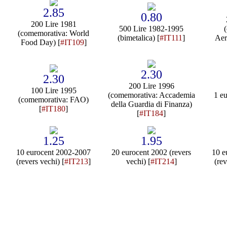
2.85
0.80
200 Lire 1981
500 Lire 1982-1995
(comemorativa: World
(bimetalica) [
#IT111
]
Aer
Food Day) [
#IT109
]
2.30
2.30
200 Lire 1996
100 Lire 1995
(comemorativa: Accademia
1 e
(comemorativa: FAO)
della Guardia di Finanza)
[
#IT180
]
[
#IT184
]
1.25
1.95
10 eurocent 2002-2007
20 eurocent 2002 (revers
10 e
(revers vechi) [
#IT213
]
vechi) [
#IT214
]
(rev