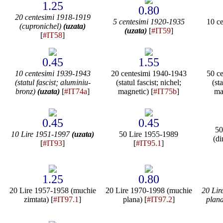
1.25
0.80
20 centesimi 1918-1919
5 centesimi 1920-1935
10 c
(cupronichel)
(uzata)
(uzata)
[
#IT59
]
[
#IT58
]
0.45
1.55
10 centesimi 1939-1943
20 centesimi 1940-1943
50 c
(statul fascist; aluminiu-
(statul fascist; nichel;
(sta
bronz)
(uzata)
[
#IT74a
]
magnetic) [
#IT75b
]
ma
0.45
0.45
50
10 Lire 1951-1997
(uzata)
50 Lire 1955-1989
(di
[
#IT93
]
[
#IT95.1
]
1.25
0.80
20 Lire 1957-1958 (muchie
20 Lire 1970-1998 (muchie
20 Lir
zimtata) [
#IT97.1
]
plana) [
#IT97.2
]
plan