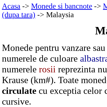
Acasa
->
Monede si bancnote
->
M
(dupa tara)
-> Malaysia
Ma
Monede pentru vanzare sau 
numerele de culoare
albastr
numerele
rosii
reprezinta nu
Krause (km#). Toate monede
circulate
cu exceptia celor
cursive.