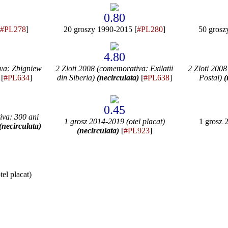
0.80
#PL278
]
20 groszy 1990-2015 [
#PL280
]
50 grosz
4.80
iva: Zbigniew
2 Zloti 2008 (comemorativa: Exilatii
2 Zloti 2008
[
#PL634
]
din Siberia)
(necirculata)
[
#PL638
]
Postal)
(
0.45
iva: 300 ani
1 grosz 2014-2019 (otel placat)
1 grosz 
(necirculata)
(necirculata)
[
#PL923
]
el placat)