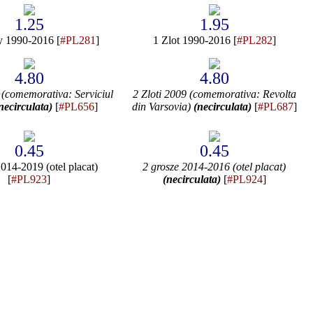
1.25
1.95
y 1990-2016 [
#PL281
]
1 Zlot 1990-2016 [
#PL282
]
4.80
4.80
 (comemorativa: Serviciul
2 Zloti 2009 (comemorativa: Revolta
necirculata)
[
#PL656
]
din Varsovia)
(necirculata)
[
#PL687
]
0.45
0.45
2014-2019 (otel placat)
2 grosze 2014-2016 (otel placat)
[
#PL923
]
(necirculata)
[
#PL924
]