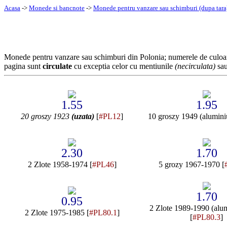
Acasa
->
Monede si bancnote
->
Monede pentru vanzare sau schimburi (dupa tara
Monede pentru vanzare sau schimburi din Polonia; numerele de culo
pagina sunt
circulate
cu exceptia celor cu mentiunile
(necirculata)
sa
1.55
1.95
20 groszy 1923
(uzata)
[
#PL12
]
10 groszy 1949 (alumini
2.30
1.70
2 Zlote 1958-1974 [
#PL46
]
5 grozy 1967-1970 [
1.70
0.95
2 Zlote 1989-1990 (alum
2 Zlote 1975-1985 [
#PL80.1
]
[
#PL80.3
]