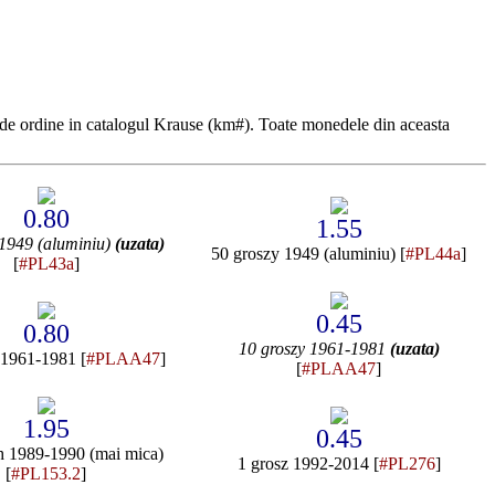
de ordine in catalogul Krause (km#). Toate monedele din aceasta
0.80
1.55
 1949 (aluminiu)
(uzata)
50 groszy 1949 (aluminiu) [
#PL44a
]
[
#PL43a
]
0.45
0.80
10 groszy 1961-1981
(uzata)
 1961-1981 [
#PLAA47
]
[
#PLAA47
]
1.95
0.45
h 1989-1990 (mai mica)
1 grosz 1992-2014 [
#PL276
]
[
#PL153.2
]