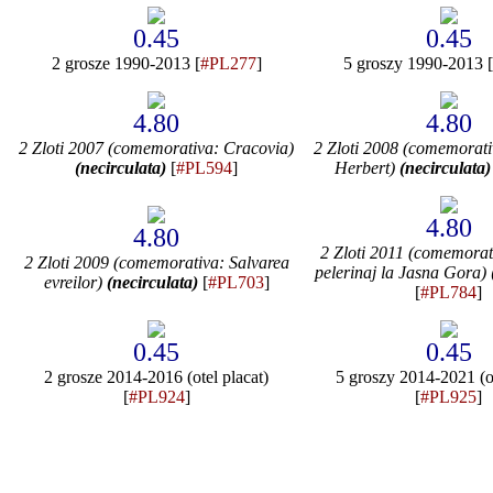
0.45
0.45
2 grosze 1990-2013 [
#PL277
]
5 groszy 1990-2013 [
4.80
4.80
2 Zloti 2007 (comemorativa: Cracovia)
2 Zloti 2008 (comemorat
(necirculata)
[
#PL594
]
Herbert)
(necirculata)
4.80
4.80
2 Zloti 2011 (comemorat
2 Zloti 2009 (comemorativa: Salvarea
pelerinaj la Jasna Gora)
evreilor)
(necirculata)
[
#PL703
]
[
#PL784
]
0.45
0.45
2 grosze 2014-2016 (otel placat)
5 groszy 2014-2021 (ot
[
#PL924
]
[
#PL925
]