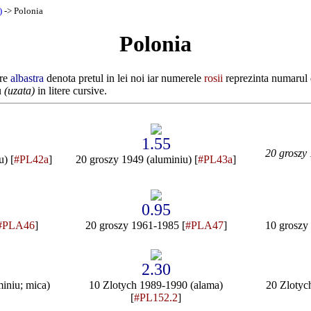
)
-> Polonia
Polonia
are
albastra
denota pretul in lei noi iar numerele
rosii
reprezinta numarul 
u
(uzata)
in litere cursive.
1.55
20 groszy
u) [
#PL42a
]
20 groszy 1949 (aluminiu) [
#PL43a
]
0.95
#PLA46
]
20 groszy 1961-1985 [
#PLA47
]
10 groszy
2.30
iniu; mica)
10 Zlotych 1989-1990 (alama)
20 Zlotyc
[
#PL152.2
]