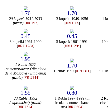
1.70
1.70
20 kopeek 1931-1933
3 kopeiki 1949-1956
1 k
(uzata)
[
#RU97
]
[
#RU114
]
0.45
0.45
3 kopeiki 1961-1990
5 kopeek 1961-1991
10 
[
#RU128a
]
[
#RU129a
]
1.95
1 Rubla 1977
1.70
(comemorativa: Olimpiada
1 Rubla 1992 [
#RU311
]
5 Rub
de la Moscova - Emblema)
(uzata)
[
#RU144
]
1.55
0.80
20 Rublei 1992
1 Rubla 1997-1999 (in
2 Ru
(cupronichel)
(uzata)
circulatie; numele bancii
circu
[
#RU314
]
sus) [
#RU604
]