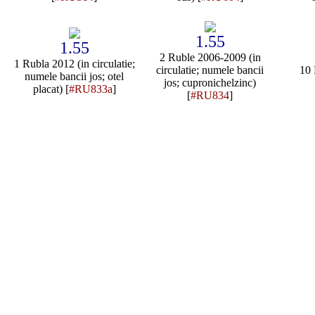
1.55
1.55
2 Ruble 2006-2009 (in
1 Rubla 2012 (in circulatie;
circulatie; numele bancii
10 
numele bancii jos; otel
jos; cupronichelzinc)
placat) [
#RU833a
]
[
#RU834
]