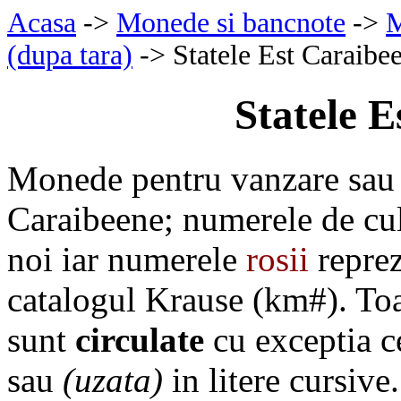
Acasa
->
Monede si bancnote
->
M
(dupa tara)
-> Statele Est Caraibe
Statele 
Monede pentru vanzare sau 
Caraibeene; numerele de cu
noi iar numerele
rosii
reprez
catalogul Krause (km#). To
sunt
circulate
cu exceptia c
sau
(uzata)
in litere cursive.