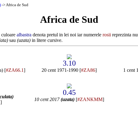
)
-> Africa de Sud
Africa de Sud
e culoare
albastra
denota pretul in lei noi iar numerele
rosii
reprezinta nu
lata)
sau
(uzata)
in litere cursive.
3.10
) [
#ZA66.1
]
20 cent 1971-1990 [
#ZA86
]
1 cent 
0.45
culata)
10 cent 2017
(uzata)
[
#ZANKMM
]
M
]