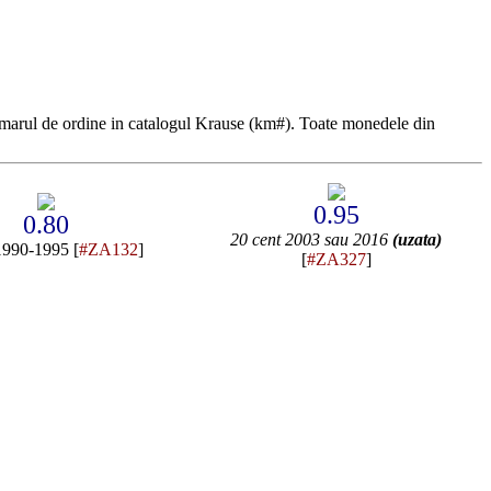
marul de ordine in catalogul Krause (km#). Toate monedele din
0.95
0.80
20 cent 2003 sau 2016
(uzata)
1990-1995 [
#ZA132
]
[
#ZA327
]