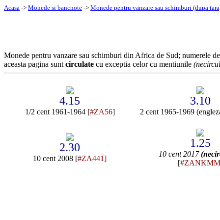
Acasa
->
Monede si bancnote
->
Monede pentru vanzare sau schimburi (dupa tara
Monede pentru vanzare sau schimburi din Africa de Sud; numerele d
aceasta pagina sunt
circulate
cu exceptia celor cu mentiunile
(necircu
4.15
3.10
1/2 cent 1961-1964 [
#ZA56
]
2 cent 1965-1969 (engleza
1.25
2.30
10 cent 2017
(necir
10 cent 2008 [
#ZA441
]
[
#ZANKM